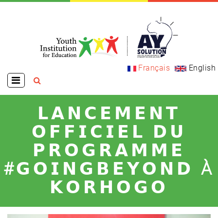
Aller
au
contenu
principal
MAIN
Français
English
NAVIGATION
𝗟𝗔𝗡𝗖𝗘𝗠𝗘𝗡𝗧
ACCUEIL
𝗢𝗙𝗙𝗜𝗖𝗜𝗘𝗟 𝗗𝗨
PRESENTATION
𝗣𝗥𝗢𝗚𝗥𝗔𝗠𝗠𝗘
NOS PROGRAMMES
#𝗚𝗢𝗜𝗡𝗚𝗕𝗘𝗬𝗢𝗡𝗗 À
𝗞𝗢𝗥𝗛𝗢𝗚𝗢
AY-SOLUTIONS
NOS SERVICES