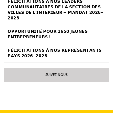
𝗙𝗘́𝗟𝗜𝗖𝗜𝗧𝗔𝗧𝗜𝗢𝗡𝗦 𝗔̀ 𝗡𝗢𝗦 𝗟𝗘𝗔𝗗𝗘𝗥𝗦
𝗖𝗢𝗠𝗠𝗨𝗡𝗔𝗨𝗧𝗔𝗜𝗥𝗘𝗦 𝗗𝗘 𝗟𝗔 𝗦𝗘𝗖𝗧𝗜𝗢𝗡 𝗗𝗘𝗦
𝗩𝗜𝗟𝗟𝗘𝗦 𝗗𝗘 𝗟’𝗜𝗡𝗧𝗘́𝗥𝗜𝗘𝗨𝗥 — 𝗠𝗔𝗡𝗗𝗔𝗧 𝟮𝟬𝟮𝟲–
𝟮𝟬𝟮𝟴 !
𝗢𝗣𝗣𝗢𝗥𝗧𝗨𝗡𝗜𝗧𝗘́ 𝗣𝗢𝗨𝗥 𝟭𝟲𝟱𝟬 𝗝𝗘𝗨𝗡𝗘𝗦
𝗘𝗡𝗧𝗥𝗘𝗣𝗥𝗘𝗡𝗘𝗨𝗥𝗦 !
𝗙𝗘́𝗟𝗜𝗖𝗜𝗧𝗔𝗧𝗜𝗢𝗡𝗦 𝗔̀ 𝗡𝗢𝗦 𝗥𝗘𝗣𝗥𝗘́𝗦𝗘𝗡𝗧𝗔𝗡𝗧𝗦
𝗣𝗔𝗬𝗦 𝟮𝟬𝟮𝟲–𝟮𝟬𝟮𝟴 !
SUIVEZ NOUS