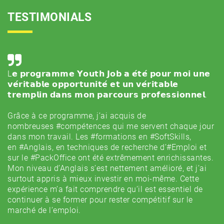
TESTIMONIALS
𝘂
L𝗲 𝗽𝗿𝗼𝗴𝗿𝗮𝗺𝗺𝗲 𝗬𝗼𝘂𝘁𝗵 𝗝𝗼𝗯 𝗮 𝗲́𝘁𝗲́ 𝗽𝗼𝘂𝗿 𝗺𝗼𝗶 𝘂𝗻𝗲
𝗗
𝘃𝗲́𝗿𝗶𝘁𝗮𝗯𝗹𝗲 𝗼𝗽𝗽𝗼𝗿𝘁𝘂𝗻𝗶𝘁𝗲́ 𝗲𝘁 𝘂𝗻 𝘃𝗲́𝗿𝗶𝘁𝗮𝗯𝗹𝗲
𝗛
𝘁𝗿𝗲𝗺𝗽𝗹𝗶𝗻 𝗱𝗮𝗻𝘀 𝗺𝗼𝗻 𝗽𝗮𝗿𝗰𝗼𝘂𝗿𝘀 𝗽𝗿𝗼𝗳𝗲𝘀𝘀𝗶𝗼𝗻𝗻𝗲𝗹.
À
a
ur
Grâce à ce programme, j’ai acquis de
q
nombreuses
#compétences
qui me servent chaque jour
s
dans mon travail. Les
#formations
en
#SoftSkills
,
et
en
#Anglais
, en techniques de recherche d’
#Emploi
et
po
t,
sur le
#PackOffice
ont été extrêmement enrichissantes.
e
e
Mon niveau d’Anglais s’est nettement amélioré, et j’ai
in
s
surtout appris à mieux investir en moi-même. Cette
Av
expérience m’a fait comprendre qu’il est essentiel de
20
continuer à se former pour rester compétitif sur le
l
marché de l’emploi.
u