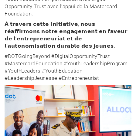
Opportunity Trust
avec l’appui de la
Mastercard
Foundation
.
𝗔̀ 𝘁𝗿𝗮𝘃𝗲𝗿𝘀 𝗰𝗲𝘁𝘁𝗲 𝗶𝗻𝗶𝘁𝗶𝗮𝘁𝗶𝘃𝗲, 𝗻𝗼𝘂𝘀
𝗿𝗲́𝗮𝗳𝗳𝗶𝗿𝗺𝗼𝗻𝘀 𝗻𝗼𝘁𝗿𝗲 𝗲𝗻𝗴𝗮𝗴𝗲𝗺𝗲𝗻𝘁 𝗲𝗻 𝗳𝗮𝘃𝗲𝘂𝗿
𝗱𝗲 𝗹’𝗲𝗻𝘁𝗿𝗲𝗽𝗿𝗲𝗻𝗲𝘂𝗿𝗶𝗮𝘁 𝗲𝘁 𝗱𝗲
𝗹’𝗮𝘂𝘁𝗼𝗻𝗼𝗺𝗶𝘀𝗮𝘁𝗶𝗼𝗻 𝗱𝘂𝗿𝗮𝗯𝗹𝗲 𝗱𝗲𝘀 𝗷𝗲𝘂𝗻𝗲𝘀.
#DOTGoingBeyond
#DigitalOpportunityTrust
#MastercardFoundation
#YouthLeadershipProgram
#YouthLeaders
#YouthEducation
#LeadershipJeunesse
#Entrepreneuriat