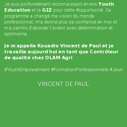
je
Je suis profondément reconnaissant envers 𝗬𝗼𝘂𝘁𝗵
de
e
𝗘𝗱𝘂𝗰𝗮𝘁𝗶𝗼𝗻 et la 𝗚𝗜𝗭 pour cette
#opportunité
. Ce
tr
programme a changé ma vision du monde
c
professionnel, m’a donné plus de confiance en moi et
m’a permis d’aborder l’avenir avec détermination et
Dé
optimisme.
p
pe
𝗝𝗲 𝗺’𝗮𝗽𝗽𝗲𝗹𝗹𝗲 𝗞𝗼𝘂𝗮𝗱𝗶𝗼 𝗩𝗶𝗻𝗰𝗲𝗻𝘁 𝗱𝗲 𝗣𝗮𝘂𝗹 𝗲𝘁 𝗷𝗲
d
𝘁𝗿𝗮𝘃𝗮𝗶𝗹𝗹𝗲 𝗮𝘂𝗷𝗼𝘂𝗿𝗱’𝗵𝘂𝗶 𝗲𝗻 𝘁𝗮𝗻𝘁 𝗾𝘂𝗲 𝗖𝗼𝗻𝘁𝗿𝗼̂𝗹𝗲𝘂𝗿
Tr
𝗱𝗲 𝗾𝘂𝗮𝗹𝗶𝘁𝗲́ 𝗰𝗵𝗲𝘇 𝗢𝗟𝗔𝗠 𝗔𝗴𝗿𝗶.
p
t
#YouthEmpowerment
#FormationProfessionnelle
#Jeune
L
te
VINCENT DE PAUL
pr
m
e
p
er
pr
n
d
a
e
l