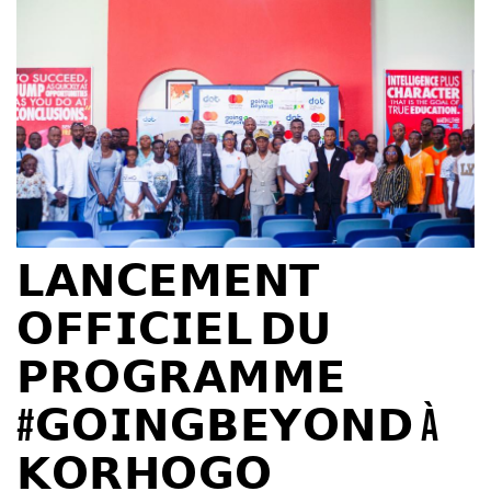
LEARN DOCS
MÉDIAS
CONTACTS
FAIRE UN DON
𝗟𝗔𝗡𝗖𝗘𝗠𝗘𝗡𝗧
𝗢𝗙𝗙𝗜𝗖𝗜𝗘𝗟 𝗗𝗨
𝗣𝗥𝗢𝗚𝗥𝗔𝗠𝗠𝗘
#𝗚𝗢𝗜𝗡𝗚𝗕𝗘𝗬𝗢𝗡𝗗 À
𝗞𝗢𝗥𝗛𝗢𝗚𝗢