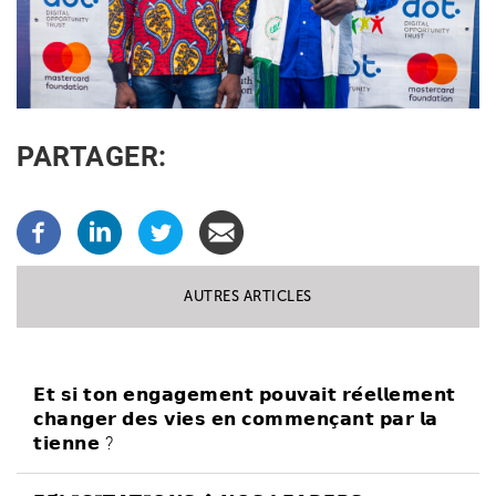
PARTAGER:
AUTRES ARTICLES
𝗘𝘁 𝘀𝗶 𝘁𝗼𝗻 𝗲𝗻𝗴𝗮𝗴𝗲𝗺𝗲𝗻𝘁 𝗽𝗼𝘂𝘃𝗮𝗶𝘁 𝗿𝗲́𝗲𝗹𝗹𝗲𝗺𝗲𝗻𝘁
𝗰𝗵𝗮𝗻𝗴𝗲𝗿 𝗱𝗲𝘀 𝘃𝗶𝗲𝘀 𝗲𝗻 𝗰𝗼𝗺𝗺𝗲𝗻𝗰̧𝗮𝗻𝘁 𝗽𝗮𝗿 𝗹𝗮
𝘁𝗶𝗲𝗻𝗻𝗲 ?